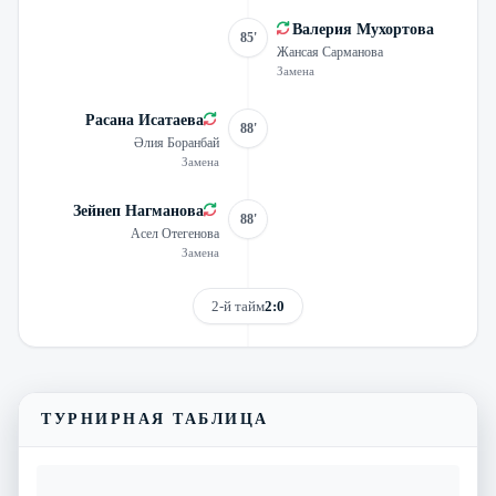
Валерия Мухортова
85'
Жансая Сарманова
Замена
Расана Исатаева
88'
Әлия Боранбай
Замена
Зейнеп Нагманова
88'
Асел Отегенова
Замена
2-й тайм
2:0
Смотреть трансляцию
Видеообзор матча
ТУРНИРНАЯ ТАБЛИЦА