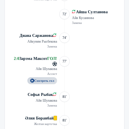
Айша Султанова
72'
Айя Кусаинова
Замена
Диана Саржанова
74'
Айкуним Рысбекова
Замена
2
:
0
Зарэма Максот
ГОЛ
!
77'
Айя Шулакова
Ассист
Смотреть гол
Софья Рыбак
81'
Айя Шулакова
Замена
Әлия Боранбай
81'
Желтая карточка