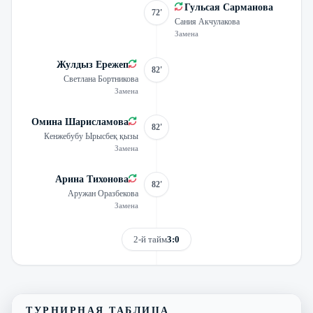
Гульсая Сарманова
72'
Сания Акчулакова
Замена
Жулдыз Ережеп
82'
Светлана Бортникова
Замена
Омина Шарисламова
82'
Кенжебубу Ырысбеқ қызы
Замена
Арина Тихонова
82'
Аружан Оразбекова
Замена
2-й тайм
3:0
Смотреть трансляцию
Видеообзор матча
ТУРНИРНАЯ ТАБЛИЦА