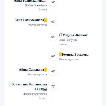
Аяна Рахимжанова
59'
Жайна Орынбасар
Замена
Аяна Рахимжанова
60'
Желтая карточка
Медина Аблакат
63'
Дана Байбуран
Замена
Комила Расулова
69'
Желтая карточка
Айша Садыкова
69'
Желтая карточка
3
:
0
Светлана Бортникова
70'
ГОЛ
!
Зайнаб Ибрагимова
Ассист