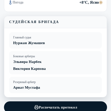
+8°C, Ясно
Погода
СУДЕЙСКАЯ БРИГАДА
Главный судья
Нуржан Жумашев
Боковые арбитры
Эльвира Нарбек
Виктория Карпова
Резервный арбитр
Арнат Мустафа
Распечатать протокол