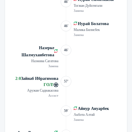
46'
Тогжан Дуйсенгали
Замена
Нурай Болатова
46'
Малика Билисбек
Замена
Назерке
46'
Шалмуханбетова
Назмина Сагатова
Замена
2
:
0
Зайнаб Ибрагимова
57'
ГОЛ
!
Аружан Садвакасова
Ассист
Айнур Ануарбек
59'
Акбота Алтай
Замена