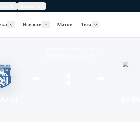
убок РК
Вторая лига
ика
Новости
Матчи
Лига
Статистика
Новости
Лига
ВТОРАЯ ЛИГА, 22 ТУР
вт, 8 сент. 2026 г.
17:00
- : -
АЗ М
ТУР