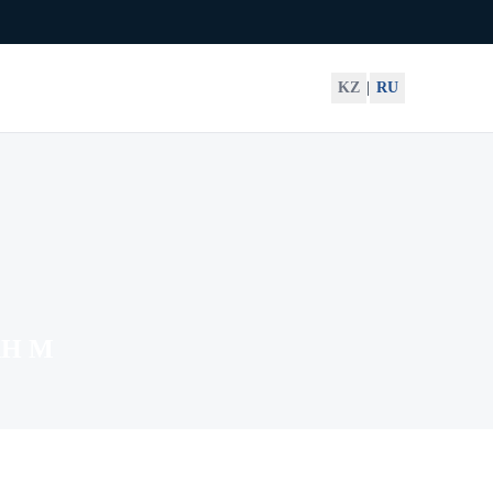
KZ
|
RU
АН М