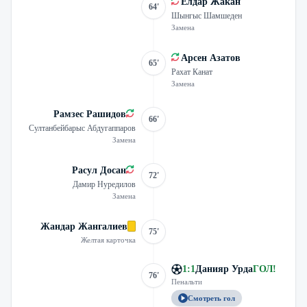
Елдар Жакан
64'
Шынгыс Шамшеден
Замена
Арсен Азатов
65'
Рахат Канат
Замена
Рамзес Рашидов
66'
Султанбейбарыс Абдугаппаров
Замена
Расул Досан
72'
Дамир Нуредилов
Замена
Жандар Жангалиев
75'
Желтая карточка
1
:
1
Данияр Урда
ГОЛ
!
76'
Пенальти
Смотреть гол