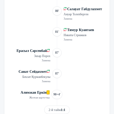
Салауат Габдулахмет
80'
Ануар Толепберген
Замена
Тимур Куантаев
81'
Никита Стрижков
Замена
Ерасыл Сәрсенбай
87'
Захар Порох
Замена
Санат Сейдахмет
87'
Бекзат Курманбекулы
Замена
Алимжан Еркін
90+4'
Желтая карточка
2-й тайм
1:1