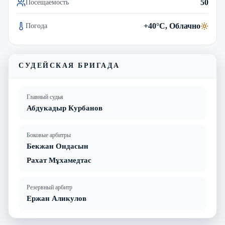
50
Посещаемость
+40°C, Облачно
Погода
СУДЕЙСКАЯ БРИГАДА
Главный судья
Абдукадыр Курбанов
Боковые арбитры
Бекжан Ондасын
Рахат Мұхамедтас
Резервный арбитр
Ержан Аликулов