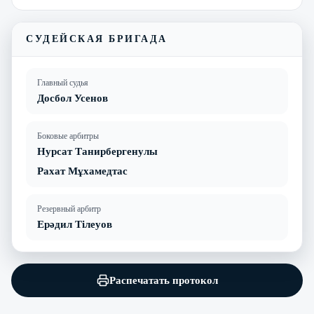
СУДЕЙСКАЯ БРИГАДА
Главный судья
Досбол Усенов
Боковые арбитры
Нурсат Танирбергенулы
Рахат Мұхамедтас
Резервный арбитр
Ерәдил Тілеуов
Распечатать протокол