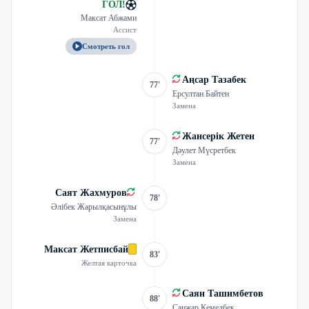
ГОЛ
!
Максат Абжами
Ассист
Смотреть гол
Аңсар Тазабек
77'
Ерсултан Байтен
Замена
Жансерік Жетен
77'
Дәулет Мүсретбек
Замена
Саят Жахмуров
78'
Әлібек Жарылқасынұлы
Замена
Максат Жетписбай
83'
Желтая карточка
Саян Ташимбетов
88'
Санжар Кемелбек