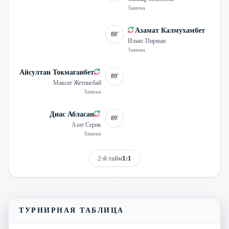
Замена
Азамат Калмухамбет
88'
Ильяс Пирман
Замена
Айсултан Токмаганбет
89'
Максат Жетписбай
Замена
Диас Абласан
89'
Азат Серик
Замена
2-й тайм
1:1
Смотреть трансляцию
Видеообзор матча
ТУРНИРНАЯ ТАБЛИЦА