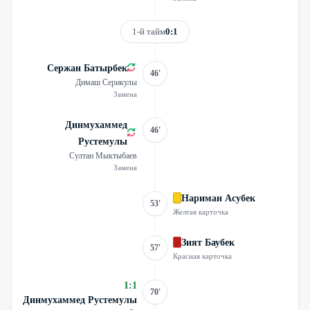
1-й тайм
0:1
Сержан Батырбек
46'
Димаш Серикулы
Замена
Динмухаммед
46'
Рустемулы
Султан Мыктыбаев
Замена
Нариман Асубек
53'
Желтая карточка
Зият Баубек
57'
Красная карточка
1
:
1
70'
Динмухаммед Рустемулы