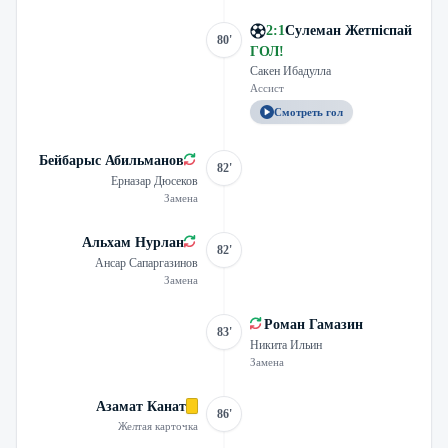
2
:
1
Сулеман Жетпіспай
80'
ГОЛ
!
Сакен Ибадулла
Ассист
Смотреть гол
Бейбарыс Абильманов
82'
Ерназар Дюсеков
Замена
Альхам Нурлан
82'
Ансар Сапаргазинов
Замена
Роман Гамазин
83'
Никита Ильин
Замена
Азамат Канат
86'
Желтая карточка