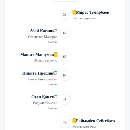
Мирас Темирбаев
53'
Желтая карточка
Абай Касаин
63'
Станислав Майоров
Замена
Максат Магзумов
63'
Желтая карточка
Никита Прошин
64'
Сакен Айтмухамбет
Замена
Саян Қанат
71'
Родион Моисеев
Замена
Райымбек Сейсебаев
76'
Желтая карточка