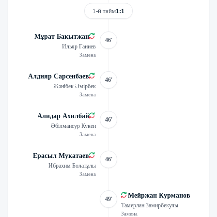
1-й тайм
1:1
Мұрат Бақытжан
46'
Ильяр Ганиев
Замена
Алдияр Сарсенбаев
46'
Жәнібек Әмірбек
Замена
Алидар Ахилбай
46'
Әбілмансур Кукен
Замена
Ерасыл Мукатаев
46'
Ибрахим Болатұлы
Замена
Мейржан Курманов
49'
Тамерлан Замирбекулы
Замена