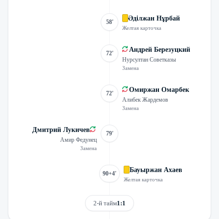
Әділжан Нұрбай
58'
Желтая карточка
Андрей Березуцкий
72'
Нурсултан Советказы
Замена
Омиржан Омарбек
72'
Алибек Жардемов
Замена
Дмитрий Лукичев
79'
Амир Федунец
Замена
Бауыржан Ахаев
90+4'
Желтая карточка
2-й тайм
1:1