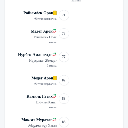
Замена
Райымбек Орак
71'
Желтая карточка
Медет Арон
77'
Райымбек Орак
Замена
Нурбек Амангелди
77'
Нурсултан Жомарт
Замена
Медет Арон
82'
Желтая карточка
Камиль Гатих
88'
Ербулан Канат
Замена
Максат Муратов
88'
Абдулмансур Хасан