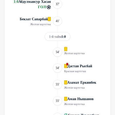
1
:
0
Абдулмансур Хасан
37'
ГОЛ
!
Бекзат Сапарбай
41'
Желтая карточка
1-й тайм
1:0
54'
Желтая карточка
Дастан Рысбай
54'
Красная карточка
Азамат Еркинбек
55'
Желтая карточка
Аман Нышанов
55'
Желтая карточка