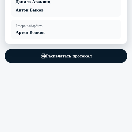
Данила Авакянц
Антон Быков
Резервный арбитр
Артем Волков
Распечатать протокол