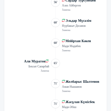
Сардар Турсунбаев
56'
Азиз Айберген
Замена
Эльдар Мүсәлім
60'
Нурбакыт Досанов
Замена
Мейірхан Кәкен
60'
Мади Мадибек
Замена
Али Муратов
65'
Бекзат Сапарбай
Замена
Жолбарыс Шалтенов
71'
Аман Нышанов
Замена
Жасұлан Күмісбек
71'
Мади Әбіш