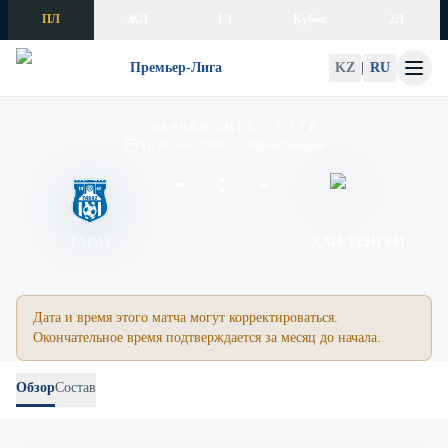
Skip to content
ПЛ
ЖЛ
1Л
Кубок
2Л
Премьер-Лига
KZ
|
RU
Тараз – Хан-Тенгри
ПЕРВАЯ ЛИГА, 22 ТУР
чт, 10 сент. 2026 г.
Предстоящий
- : -
ТАРАЗ
ХАН-ТЕНГРИ
Дата и время этого матча могут корректироваться.
Окончательное время подтверждается за месяц до начала.
Обзор
Состав