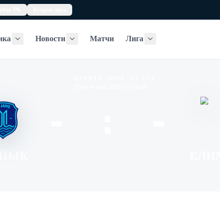
убок РК
Вторая лига
ика
Новости
Матчи
Лига
Статистика
Новости
Лига
ПЕРВАЯ ЛИГА, 21 ТУР
пт, 4 сент. 2026 г.
18:00
- : -
ЙЫК
ЕЛИ