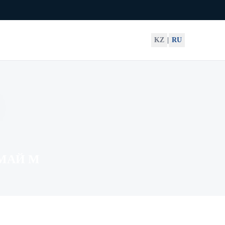
KZ
|
RU
МАЙ М