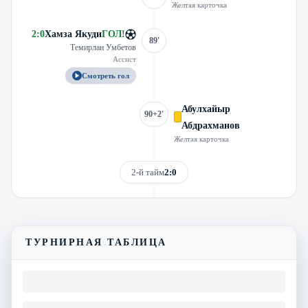
Желтая карточка
2
:
0
Хамза Якуди
ГОЛ
!
89'
Темирлан Умбетов
Ассист
Смотреть гол
Абулхайыр
90+2'
Абдрахманов
Желтая карточка
2-й тайм
2:0
Смотреть трансляцию
Видеообзор матча
ТУРНИРНАЯ ТАБЛИЦА