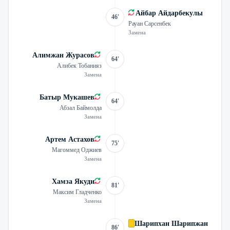
Айбар Айдарбекулы
46'
Рауан Сарсенбек
Замена
Алимжан Журасов
64'
Алибек Тобанияз
Замена
Батыр Мукашев
64'
Абзал Баймолда
Замена
Артем Астахов
75'
Магоммед Оджиев
Замена
Хамза Якуди
81'
Максим Гладченко
Замена
Шарипхан Шарипжан
86'