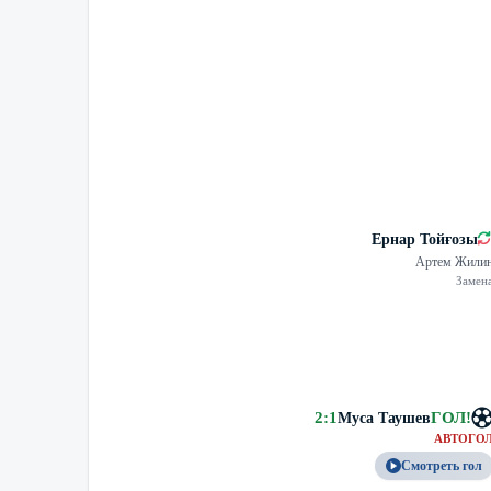
Ернар Тойғозы
Артем Жили
Замен
2
:
1
ГОЛ
!
Муса Таушев
АВТОГО
Смотреть гол