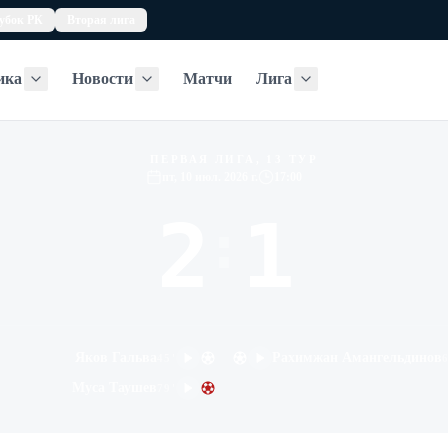
убок РК
Вторая лига
ика
Новости
Матчи
Лига
Статистика
Новости
Лига
ПЕРВАЯ ЛИГА, 13 ТУР
пт, 10 июл. 2026 г.
17:00
2
1
:
Яков Гальва
Рахимжан Амангельдинов
45
'
Муса Таушев
79
'