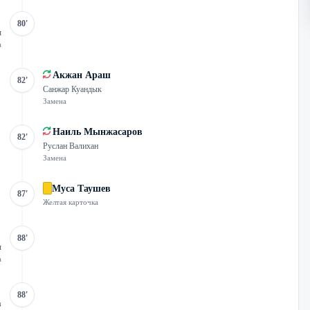
80'
ы
а
Акжан Араш
82'
Санжар Куандык
Замена
Наиль Мынжасаров
82'
Руслан Валихан
Замена
Муса Таушев
87'
Желтая карточка
88'
ч
а
88'
в