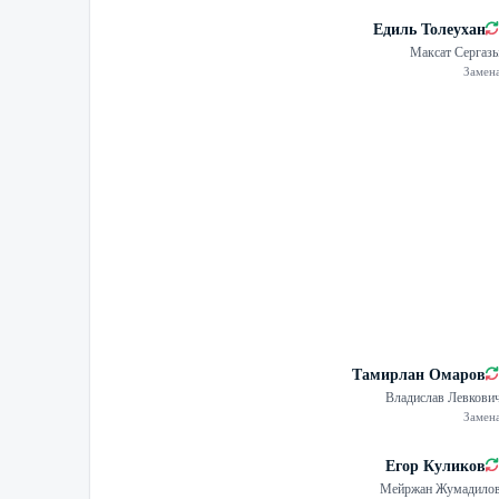
Едиль Толеухан
Максат Сергаз
Замен
Тамирлан Омаров
Владислав Левкови
Замен
Егор Куликов
Мейржан Жумадило