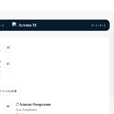
Астана М
-2
4-1-4-1
18'
и
45'
н
т
1-й тайм
1:0
Алихан Омаргазин
46'
Али Аскербеков