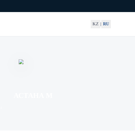
KZ
|
RU
АСТАНА М
64
'