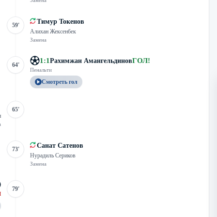
Замена
Тимур Токенов
59'
Алихан Жексенбек
Замена
1
:
1
ГОЛ
!
Рахимжан Амангельдинов
64'
Пенальти
Смотреть гол
65'
н
а
Санат Сатенов
73'
Нурадиль Сериков
Замена
79'
Л