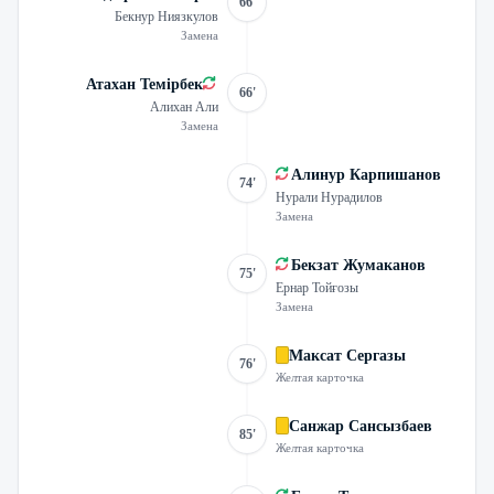
66'
Бекнур Ниязкулов
Замена
Атахан Темірбек
66'
Алихан Али
Замена
Алинур Карпишанов
74'
Нурали Нурадилов
Замена
Бекзат Жумаканов
75'
Ернар Тойғозы
Замена
Максат Сергазы
76'
Желтая карточка
Санжар Сансызбаев
85'
Желтая карточка