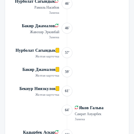
Нурболат Сагындык
46'
Рамиль Насибов
Замена
Бакир Джамалов
46'
Жавохир Эркинбай
Замена
Нурболат Сагындык
57'
Желтая карточка
Бакир Джамалов
59'
Желтая карточка
Бекнур Ниязкулов
61'
Желтая карточка
Яков Гальва
64'
Самрат Ануарбек
Замена
Кадырбек Аскар