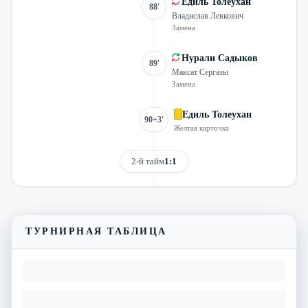
Едиль Толеухан
88'
Владислав Левкович
Замена
Нурали Садыков
89'
Максат Сергазы
Замена
Едиль Толеухан
90+3'
Желтая карточка
2-й тайм
1:1
Смотреть трансляцию
Видеообзор матча
ТУРНИРНАЯ ТАБЛИЦА