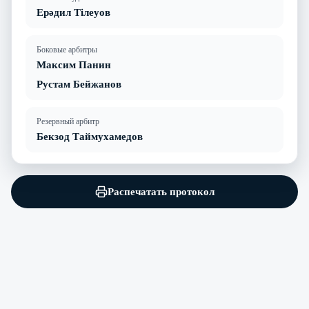
Ерәдил Тілеуов
Боковые арбитры
Максим Панин
Рустам Бейжанов
Резервный арбитр
Бекзод Таймухамедов
Распечатать протокол