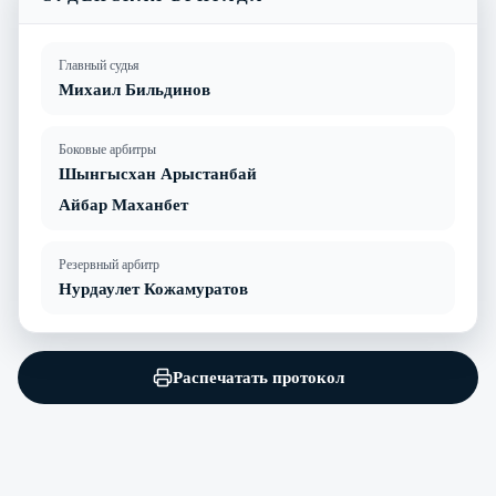
Главный судья
Михаил Бильдинов
Боковые арбитры
Шынгысхан Арыстанбай
Айбар Маханбет
Резервный арбитр
Нурдаулет Кожамуратов
Распечатать протокол