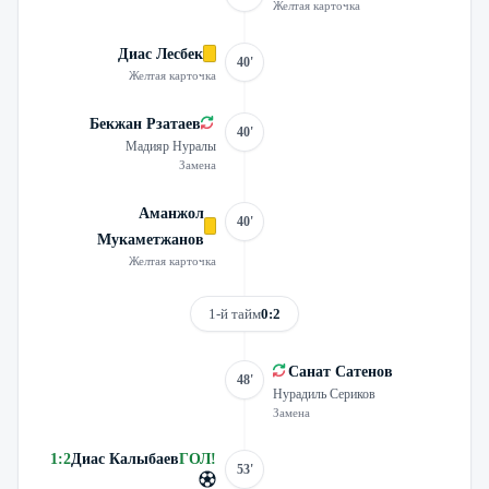
Желтая карточка
Диас Лесбек
40'
Желтая карточка
Бекжан Рзатаев
40'
Мадияр Нуралы
Замена
Аманжол
40'
Мукаметжанов
Желтая карточка
1-й тайм
0:2
Санат Сатенов
48'
Нурадиль Сериков
Замена
1
:
2
Диас Калыбаев
ГОЛ
!
53'