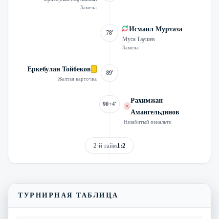
Замена
Исмаил Муртаза
78'
Муса Таушев
Замена
Еркебулан Тойбеков
89'
Желтая карточка
Рахимжан
90+4'
Амангельдинов
Незабитый пенальти
2-й тайм
1:2
Смотреть трансляцию
Видеообзор матча
ТУРНИРНАЯ ТАБЛИЦА