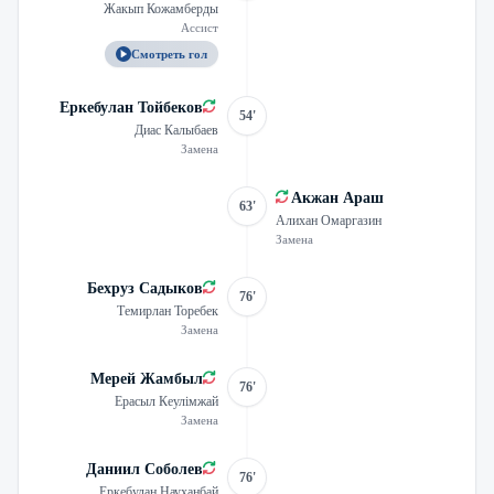
Жакып Кожамберды
Ассист
Смотреть гол
Еркебулан Тойбеков
54'
Диас Калыбаев
Замена
Акжан Араш
63'
Алихан Омаргазин
Замена
Бехруз Садыков
76'
Темирлан Торебек
Замена
Мерей Жамбыл
76'
Ерасыл Кеулімжай
Замена
Даниил Соболев
76'
Еркебулан Науханбай