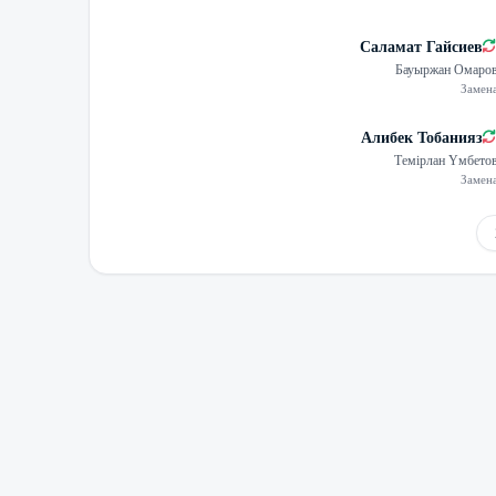
Саламат Гайсиев
Бауыржан Омаро
Замен
Алибек Тобанияз
Темірлан Үмбето
Замен