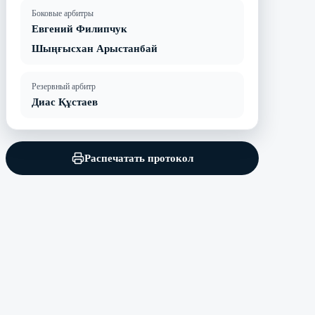
Боковые арбитры
Евгений Филипчук
Шыңғысхан Арыстанбай
Резервный арбитр
Диас Құстаев
Распечатать протокол