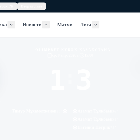
убок РК
Вторая лига
ика
Новости
Матчи
Лига
Статистика
Новости
Лига
OLIMPBET-КУБОК КАЗАХСТАНА
ср, 8 апр. 2026 г.
15:00
1
3
:
К
Тимур Мұхаметжанов
Азамат Тұяқбаев
26
'
36
'
Азамат Тұяқбаев
51
'
Евгений Петрик
73
'