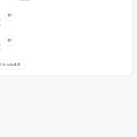
85'
в
а
85'
в
а
2-й тайм
1:3