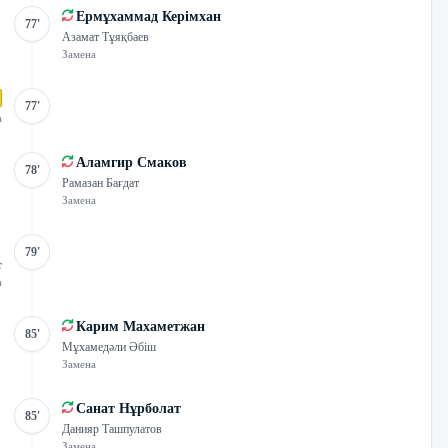
Ермұхаммад Керімхан
77'
Азамат Тұяқбаев
Замена
77'
а
Аламгир Смаков
78'
Рамазан Бағдат
Замена
79'
т
а
Карим Махаметжан
85'
Мұхамедәли Әбіш
Замена
Санат Нұрболат
85'
Данияр Ташпулатов
Замена