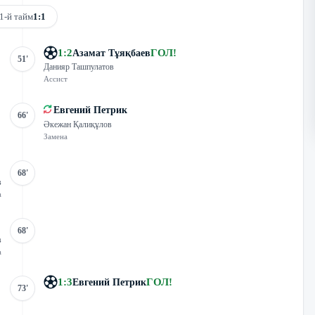
1-й тайм
1:1
1
:
2
ГОЛ
!
Азамат Тұяқбаев
51'
Данияр Ташпулатов
Ассист
Евгений Петрик
66'
Әкежан Қалиқұлов
Замена
68'
в
а
68'
в
а
1
:
3
ГОЛ
!
Евгений Петрик
73'