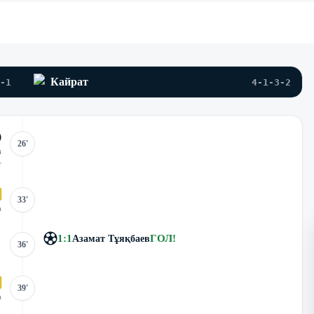
Кайрат
-1
4-1-3-2
26'
в
т
33'
а
1
:
1
ГОЛ
!
Азамат Тұяқбаев
36'
39'
а