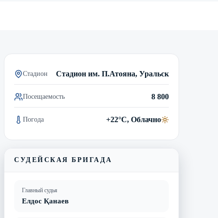
Смотреть трансляцию
Видеообзор матча
Стадион им. П.Атояна, Уральск
Стадион
8 800
Посещаемость
+22°C, Облачно
Погода
СУДЕЙСКАЯ БРИГАДА
Главный судья
Елдос Қанаев