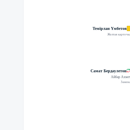
Темірлан Үмбетов
Желтая карточк
Самат Бердәулетов
Айбар Ахме
Замен