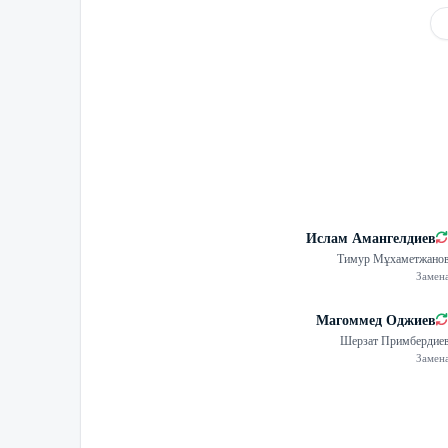
Ислам Амангелдиев
Тимур Мұхаметжано
Замен
Магоммед Оджиев
Шерзат Примбердие
Замен