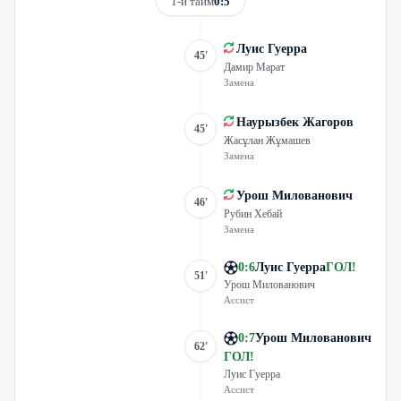
1-й тайм
0:5
Луис Гуерра
45'
Дамир Марат
Замена
Наурызбек Жагоров
45'
Жасұлан Жұмашев
Замена
Урош Милованович
46'
Рубин Хебай
Замена
0
:
6
Луис Гуерра
ГОЛ
!
51'
Урош Милованович
Ассист
0
:
7
Урош Милованович
62'
ГОЛ
!
Луис Гуерра
Ассист