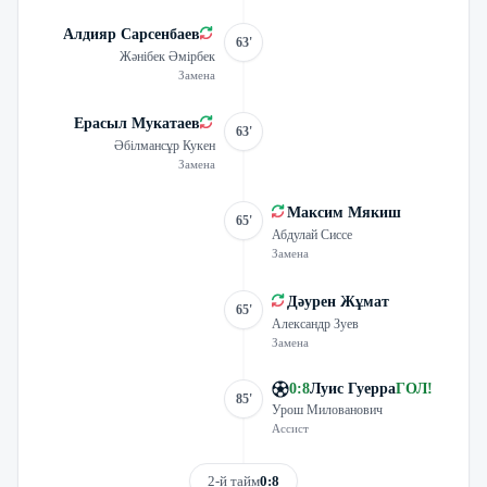
Алдияр Сарсенбаев
63'
Жәнібек Әмірбек
Замена
Ерасыл Мукатаев
63'
Әбілмансұр Кукен
Замена
Максим Мякиш
65'
Абдулай Сиссе
Замена
Дәурен Жұмат
65'
Александр Зуев
Замена
0
:
8
Луис Гуерра
ГОЛ
!
85'
Урош Милованович
Ассист
2-й тайм
0:8