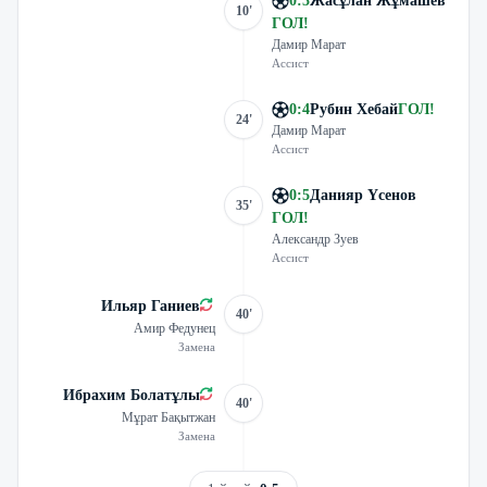
0
:
3
Жасұлан Жұмашев
10'
ГОЛ
!
Дамир Марат
Ассист
0
:
4
Рубин Хебай
ГОЛ
!
24'
Дамир Марат
Ассист
0
:
5
Данияр Үсенов
35'
ГОЛ
!
Александр Зуев
Ассист
Ильяр Ганиев
40'
Амир Федунец
Замена
Ибрахим Болатұлы
40'
Мұрат Бақытжан
Замена