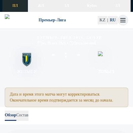
Skip to content
ПЛ
ЖЛ
1Л
Кубок
2Л
Премьер-Лига
KZ
|
RU
Жетысу – Тобыл
ПРЕМЬЕР-ЛИГА 2026, 29 ТУР
вс, 18 окт. 2026 г.
Предстоящий
- : -
ЖЕТЫСУ
ТОБЫЛ
Дата и время этого матча могут корректироваться.
Окончательное время подтверждается за месяц до начала.
Обзор
Состав