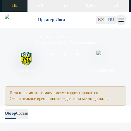
Skip to content
ПЛ
ЖЛ
1Л
Кубок
2Л
Премьер-Лига
KZ
|
RU
Тобыл – Елимай
ПРЕМЬЕР-ЛИГА 2026, 27 ТУР
чт, 17 сент. 2026 г.
Предстоящий
- : -
ТОБЫЛ
ЕЛИМАЙ
Дата и время этого матча могут корректироваться.
Окончательное время подтверждается за месяц до начала.
Обзор
Состав