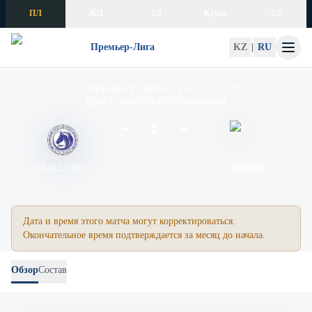
Skip to content
ПЛ
ЖЛ
1Л
Кубок
2Л
Премьер-Лига
KZ
|
RU
Окжетпес – Женис
ПРЕМЬЕР-ЛИГА 2026, 27 ТУР
чт, 17 сент. 2026 г.
Предстоящий
- : -
ОКЖЕТПЕС
ЖЕНИС
Дата и время этого матча могут корректироваться.
Окончательное время подтверждается за месяц до начала.
Обзор
Состав