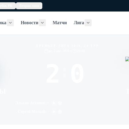
убок РК
Вторая лига
ика
Новости
Матчи
Лига
Статистика
Новости
Лига
ПРЕМЬЕР-ЛИГА 2026, 20 ТУР
вс, 2 авг. 2026 г.
20:00
2
0
:
СЫ
-
Эльхан Астанов
19
'
Сергей Малый
87
'