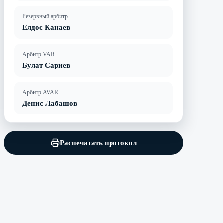
Резервный арбитр
Елдос Канаев
Арбитр VAR
Булат Сариев
Арбитр AVAR
Денис Лабашов
Распечатать протокол