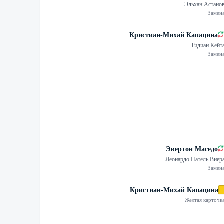
Эльхан Астано
Замен
Кристиан-Михай Капацина
Тидиан Кейт
Замен
Эвертон Маседо
Леонардо Натель Виер
Замен
Кристиан-Михай Капацина
Желтая карточк