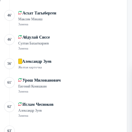
а
Асхат Тагыберген
46'
Максим Мякиш
Замена
Абдулай Сиссе
46'
Султан Бахыткириев
Замена
Александр Зуев
56'
Желтая карточка
Урош Милованович
61'
Евгений Коняшкин
Замена
Ислам Чесноков
62'
Александр Зуев
Замена
63'