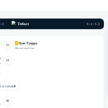
Тобыл
-3
4-2-3-1
Луис Гуерра
15'
Желтая карточка
19'
а
т
1-й тайм
1:0
46'
р