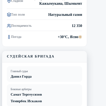
Стадион
Кажымукана, Шымкент
Натуральный газон
Тип поля
12 350
Посещаемость
+30°C, Ясно
Погода
СУДЕЙСКАЯ БРИГАДА
Главный судья
Данил Горда
Боковые арбитры
Самат Тергеусизов
Темирбек Искаков