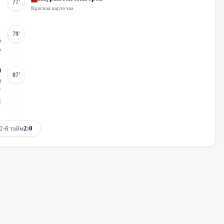
77'
Красная карточка
79'
р
а
87'
ч
т
2-й тайм
2:0