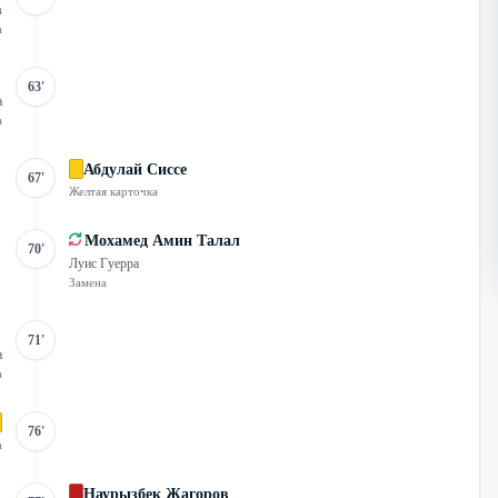
в
а
63'
а
а
Абдулай Сиссе
67'
Желтая карточка
Мохамед Амин Талал
70'
Луис Гуерра
Замена
71'
а
а
76'
а
Наурызбек Жагоров