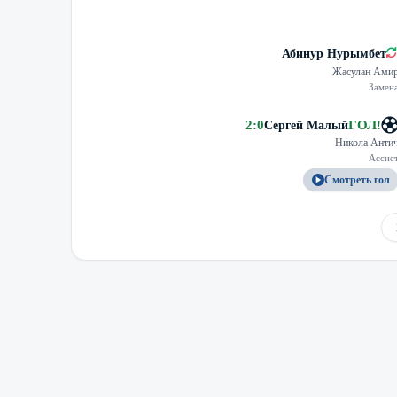
Абинур Нурымбет
Жасулан Ами
Замен
2
:
0
ГОЛ
!
Сергей Малый
Никола Анти
Ассис
Смотреть гол